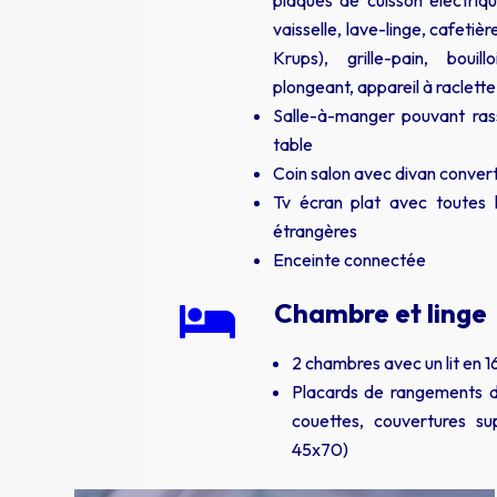
plaques de cuisson électriqu
vaisselle, lave-linge, cafetièr
Krups), grille-pain, bouil
plongeant, appareil à raclette,
Salle-à-manger pouvant ras
table
Coin salon avec divan convert
Tv écran plat avec toutes 
étrangères
Enceinte connectée
Chambre et linge

2 chambres avec un lit en 
Placards de rangements d
couettes, couvertures sup
45x70)