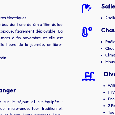
Sall

res électriques
2 sal
turées dont une de 6m x 15m dotée
Chau

scopique, facilement déployable. La
n mars à fin novembre et elle est
Poêle
lle heure de la journée, en libre-
Chauf
Clima
rdin
Moust
Div

Wifi
manger
1 TV
Enc
e sur le séjour et sur-équipée :
2 Pi
four micro-onde, four traditionnel,
Tou