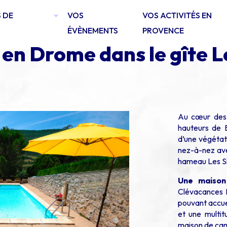
 DE
VOS
VOS ACTIVITÉS EN
ÉVÈNEMENTS
PROVENCE
 en Drome dans le gîte L
Au cœur des B
hauteurs de B
d’une végétat
nez-à-nez ave
hameau Les Si
Une maison
Clévacances 
pouvant accuei
et une multit
maison de ca