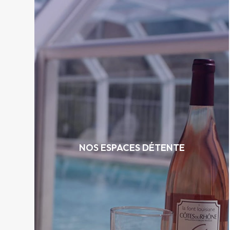
Piscines à partager : 1 de 4m x 8m et 1 de 6m
,
x15m ouverte de fin mars à fin novembre
coin lecture, terrain de pétanque, espace de
jeux…
NOS ESPACES DÉTENTE
Des activités en libre-service et une
programmation riche pour petits & grands
rythment votre séjour aux Grands Prés des
Baronnies.