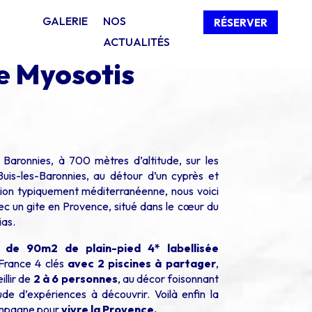
GALERIE
NOS
RÉSERVER
ACTUALITÉS
e Myosotis
aronnies, à 700 mètres d’altitude, sur les
uis-les-Baronnies, au détour d’un cyprès et
ion typiquement méditerranéenne, nous voici
c un gite en Provence, situé dans le cœur du
as.
 de 90m2 de plain-pied 4* labellisée
France 4 clés
avec 2 piscines à partager
,
llir de
2 à 6 personnes
, au décor foisonnant
ude d’expériences à découvrir. Voilà enfin la
mpagne pour
vivre la Provence.