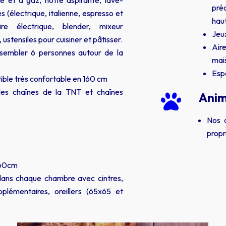
e et à gaz, hotte aspirante, lave-
préc
es (électrique, italienne, espresso et
haut
loire électrique, blender, mixeur
Jeu
 ustensiles pour cuisiner et pâtisser.
Air
sembler 6 personnes autour de la
mai
Esp
ible très confortable en 160 cm
les chaînes de la TNT et chaînes
Anim

Nos a
propr
160cm
ans chaque chambre avec cintres,
plémentaires, oreillers (65x65 et